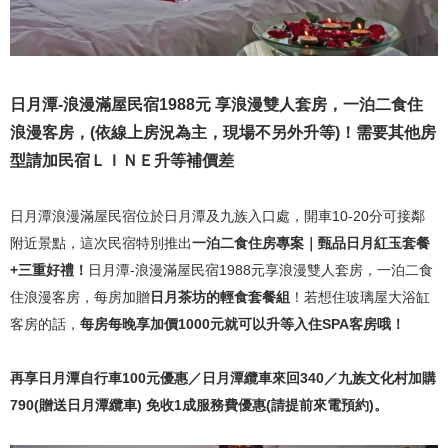
日月潭-浪漫滿屋民宿1988元 享浪漫雙人套房，一泊二食住
浪漫客房，(依線上房況為主，現場不另外升等)！需要其他房
型請加民宿ＬＩＮＥ升等補價差
日月潭浪漫滿屋民宿位於日月潭及九族入口處，開車10-20分可接鄰
附近景點，這次民宿特別推出
一泊二食住房專案｜甄品日月紅玉套餐
+三重好禮！
日月潭-浪漫滿屋民宿1988元享浪漫雙人套房，一泊二食
住浪漫客房，每房加贈
日月茶坊的輕食套餐組
！若想住玻璃屋大浴缸
客房的話，
每房每晚享加價1000元就可以升等入住SPA客房哦！
再享日月潭自行車100元優惠／日月潭纜車來回340／九族文化村加購
790(贈送日月潭纜車) 免收1成服務費優惠(請提前來電預約)。