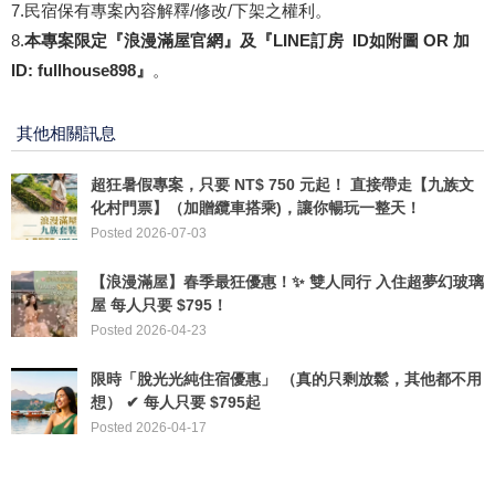
7.民宿保有專案內容解釋/修改/下架之權利。
8.
本專案限定『浪漫滿屋官網』及『LINE訂房 ID如附圖 OR 加
ID: fullhouse898』
。
其他相關訊息
超狂暑假專案，只要 NT$ 750 元起！ 直接帶走【九族文
化村門票】（加贈纜車搭乘)，讓你暢玩一整天！
Posted 2026-07-03
【浪漫滿屋】春季最狂優惠！✨ ​雙人同行 入住超夢幻玻璃
屋 每人只要 $795！
Posted 2026-04-23
限時「脫光光純住宿優惠」 （真的只剩放鬆，其他都不用
想） ✔ 每人只要 $795起
Posted 2026-04-17