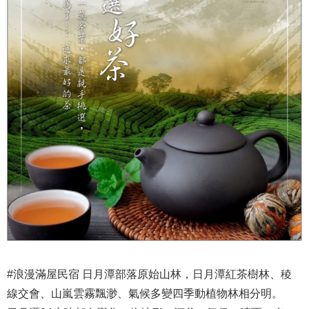
#浪漫滿屋民宿 日月潭部落原始山林，日月潭紅茶樹林、稜
線交會、山嵐雲霧飄渺、氣候多變四季動植物林相分明。