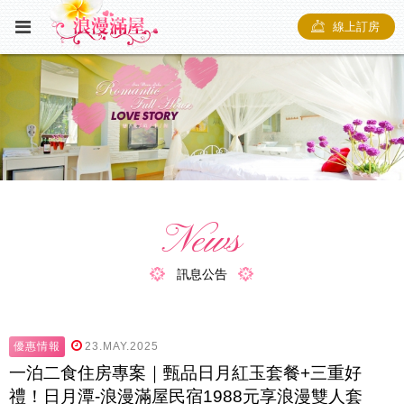
線上訂房
News
訊息公告
優惠情報
23.MAY.2025
一泊二食住房專案｜甄品日月紅玉套餐+三重好
禮！日月潭-浪漫滿屋民宿1988元享浪漫雙人套