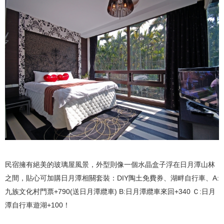
民宿擁有絕美的玻璃屋風景，外型則像一個水晶盒子浮在日月潭山林
之間，貼心可加購日月潭相關套裝：DIY陶土免費券、湖畔自行車、A:
九族文化村門票+790(送日月潭纜車) B:日月潭纜車來回+340 Ｃ:日月
潭自行車遊湖+100！