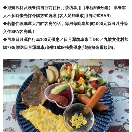
◆迎賓飲料及晚餐請自行前往日月茶坊享用（車程約5分鐘）,早餐客
人不多時優先採外購方式處理 (客人足夠量改用自助式BAR)
◆若想住玻璃屋大浴缸客房的話，每房每晚享加價1000元就可以升等
入住SPA客房哦！
◆再享日月潭自行車100元優惠／日月潭纜車來回340／九族文化村加
購790(贈送日月潭纜車)免收1成服務費優惠(請提前來電預約)。