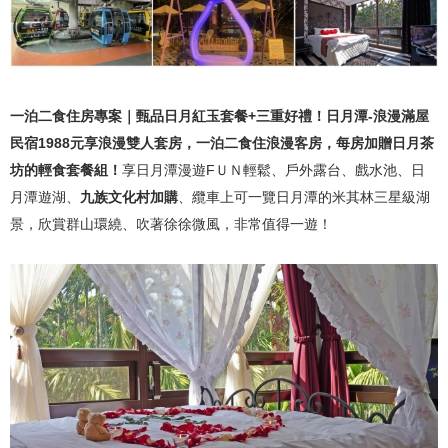
一泊二食住房專案｜甄品日月紅玉套餐+三重好禮！日月潭-浪漫滿屋
民宿1988元享浪漫雙人套房，一泊二食住浪漫客房，每房加贈日月茶
坊的輕食套餐組！
享日月潭漫遊FＵＮ輕鬆、戶外露台、戲水池、日
月潭遊湖、
九族文化村加購
、纜車上可一覽日月潭的米其林三星級湖
景，欣賞群山環繞、吹著徐徐微風，非常值得一遊！