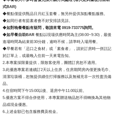
式BAR)
◆餐點僅提供甄品日月紅玉套餐，無另外提供加點餐點服務。
◆如同行者有茹素者會不好安排請見諒。
◆
如對晚餐餐點有疑問，敬請來電 0919-733775詢問。
◆
如早餐自助BAR
餐點以現場供應時間為主(08:00~9:30)，最後
進場時間為結束前30分鐘，逾時不候，請準時入場用餐。
◆早餐若有「忌口之食材」或「素食者」，請於訂房時一併註記
於訂單上，或最晚入住前一天來電告知。
2.本專案採限量提供，限散客使用，團體訂房恕不適用。
3.此優惠專案若連續訂2天以上住房，住房期間房內僅更換毛巾、
清潔垃圾桶，恕無提供續住打掃服務以及無補充非一次性盥洗備
品。
4.住宿時間下午15:00以後、退房中午11:00以前。
5.優惠方案不得合併使用，本專案贈送物品恕不得轉換為其他物
品或現金優惠。
6.上述金額已包含服務費及稅金。