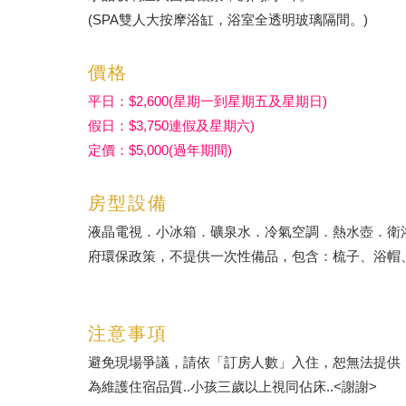
(SPA雙人大按摩浴缸，浴室全透明玻璃隔間。)
價格
平日：$2,600(星期一到星期五及星期日)
假日：$3,750連假及星期六)
定價：$5,000(過年期間)
房型設備
液晶電視．小冰箱．礦泉水．冷氣空調．熱水壺．衛
府環保政策，不提供一次性備品，包含：梳子、浴帽
注意事項
避免現場爭議，請依「訂房人數」入住，恕無法提供
為維護住宿品質..小孩三歲以上視同佔床..<謝謝>