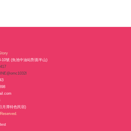
Story
10號 (魚池中油站對面半山)
-417
INE@omc1032l
43
898
il.com
8
日月潭特色民宿)
Reserved.
Best