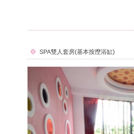
SPA雙人套房(基本按塺浴缸)