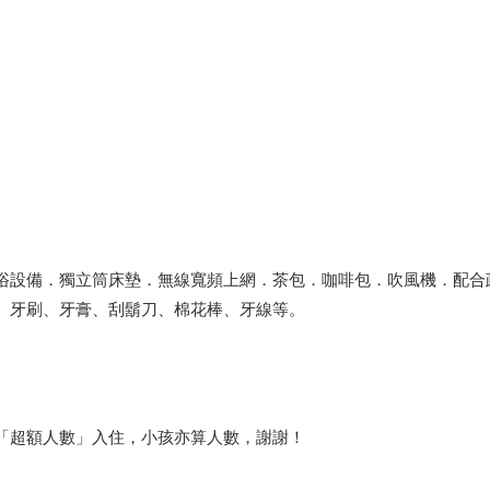
浴設備．獨立筒床墊．無線寬頻上網．茶包．咖啡包．吹風機．配合
、牙刷、牙膏、刮鬍刀、棉花棒、牙線等。
「超額人數」入住，小孩亦算人數，謝謝！