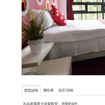
價目表
住/訂須知
房型說明
水晶玻璃屋大面窗觀景，房間約8坪。