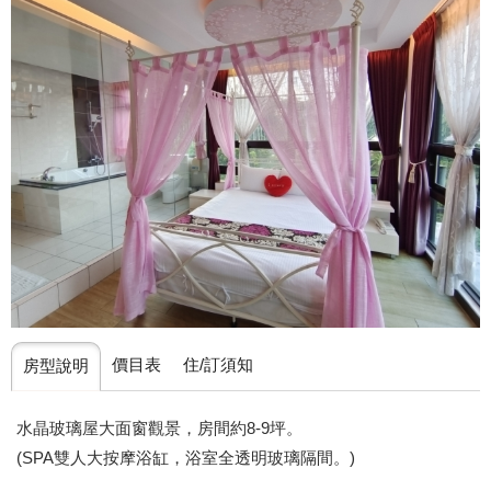
價目表
住/訂須知
房型說明
水晶玻璃屋大面窗觀景，房間約8-9坪。
(SPA雙人大按摩浴缸，浴室全透明玻璃隔間。)